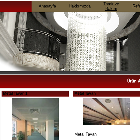
Tamir ve
Anasayfa
Hakkımızda
Refe
Bakım
Ürün A
Metal Tavan 1
Metal Tavan
Metal Tavan