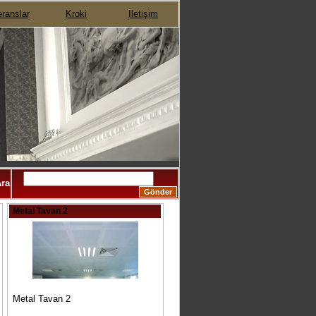
ranslar
Kroki
İletişim
ra
Metal Tavan 2
Metal Tavan 2